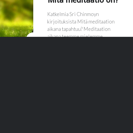
Katkelmia Sri Chinmoyn
kirjoituksista Mitä meditaation
aikana tapahtuu? Meditaation
aikana teemme mielemme
tyyneksi ja hiljaiseksi… »
LUE LISÄÄ