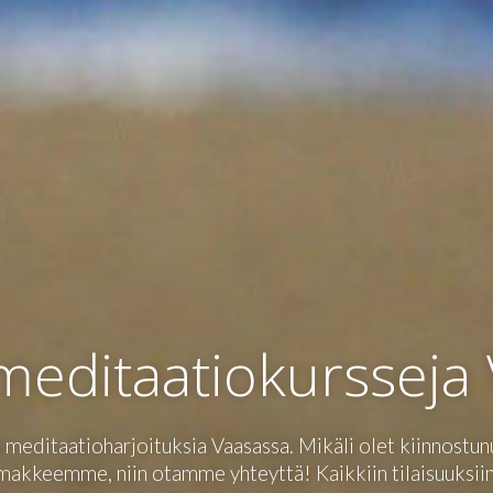
 meditaatiokursseja
meditaatioharjoituksia Vaasassa. Mikäli olet kiinnostun
akkeemme, niin otamme yhteyttä! Kaikkiin tilaisuuksiin