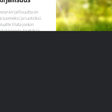
moyn kirjallisuutta on
a suomeksi ja ruotsiksi.
luatte tilata jonkin
sta kirjoista, täyttäkää…
LUE LISÄÄ
Tietosuojalauseke