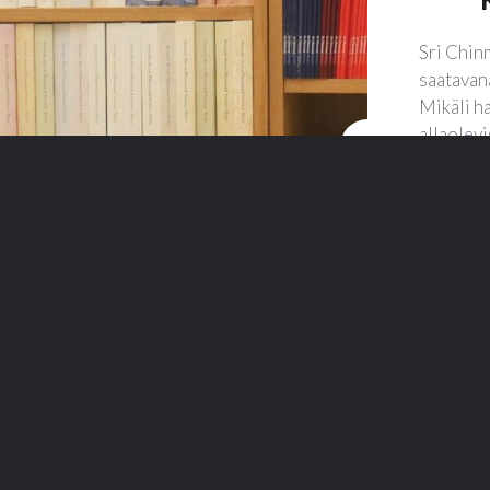
Sri Chin
saatavan
Mikäli ha
allaolevi
»
ARTIKKELIT